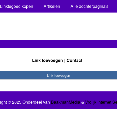
Linktegoed kopen
Artikelen
Alle dochterpagina's
Link toevoegen
Contact
Link toevoegen
ight © 2023 Onderdeel van
BaakmanMedia
&
Vrolijk Internet S